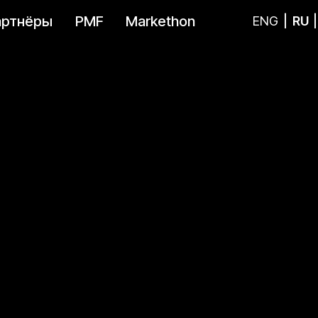
артнёры
PMF
Markethon
ENG
|
RU
|